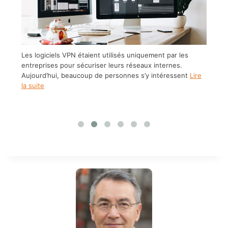
 peu
Int
pou
Les logiciels VPN étaient utilisés uniquement par les
Lir
entreprises pour sécuriser leurs réseaux internes.
Aujourd’hui, beaucoup de personnes s’y intéressent
Lire
la suite